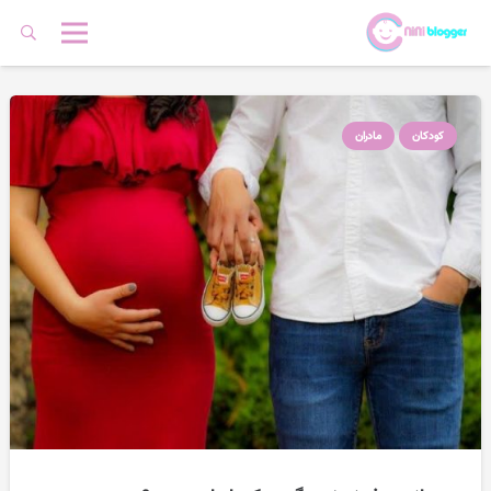
کودکان
مادران