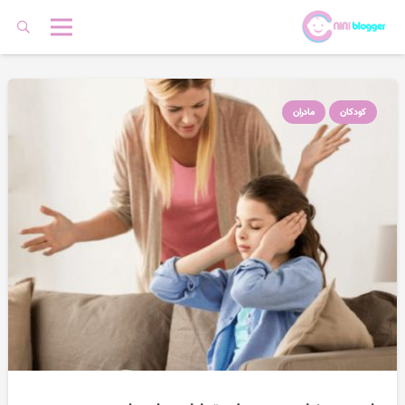
کودکان
مادران