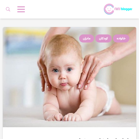
خانواده
کودکان
مادران