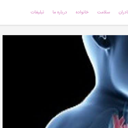
دران
سلامت
خانواده
درباره ما
تبلیغات